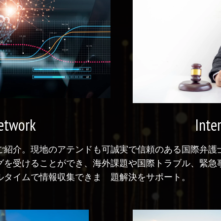
Network
Inte
ご紹介。現地のアテンドも可
誠実で信頼のある国際弁護
グを受けることができ、海外
課題や国際トラブル、緊急
ルタイムで情報収集できま
題解決をサポート。