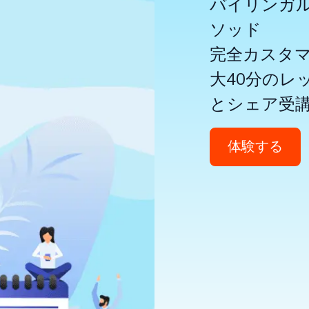
バイリンガ
ソッド
完全カスタ
大40分のレ
とシェア受
体験する